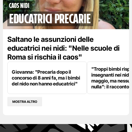
Caos nidi
educatrici precarie
Saltano le assunzioni delle
educatrici nei nidi: "Nelle scuole di
Roma si rischia il caos"
"Troppi bimbi rispe
Giovanna: "Precaria dopo il
insegnanti nei nidi?
concorso di 8 anni fa, ma i bimbi
maggio, ma nessun
del nido non hanno educatrici"
nulla": il racconto d
MOSTRA ALTRO