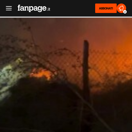
ABBONATI
2