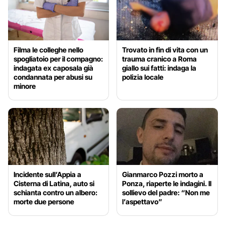
Filma le colleghe nello
Trovato in fin di vita con un
spogliatoio per il compagno:
trauma cranico a Roma
indagata ex caposala già
giallo sui fatti: indaga la
condannata per abusi su
polizia locale
minore
Incidente sull’Appia a
Gianmarco Pozzi morto a
Cisterna di Latina, auto si
Ponza, riaperte le indagini. Il
schianta contro un albero:
sollievo del padre: “Non me
morte due persone
l’aspettavo”