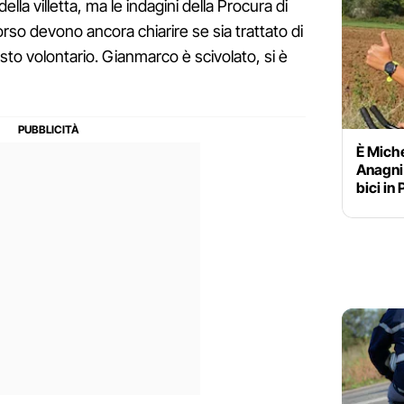
lla villetta, ma le indagini della Procura di
so devono ancora chiarire se sia trattato di
sto volontario. Gianmarco è scivolato, si è
È Miche
Anagni 
bici in 