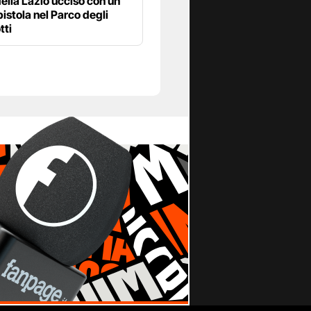
della Lazio ucciso con un
pistola nel Parco degli
tti