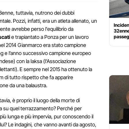
 28enne, tuttavia, nutrono dei dubbi
ntale. Pozzi, infatti, era un atleta allenato, un
Inciden
mente avrebbe perso l'equilibrio da
32enne
passeg
scati
e trapiantato a Ponza per un lavoro
 nel 2014 Gianmarco era stato campione
xing e l’anno successivo campione europeo
andese) con la Iaksa (l'Associazione
lettanti). E sempre nel 2015 ha ottenuto la
m di tutto rispetto che fa apparire
olone da una balaustra.
avia, è proprio il luogo della morte di
a su quel terrazzamento? Perché per
 più lunga e più impervia, pur conoscendo il
lui? Le indagini, che vanno avanti da agosto,