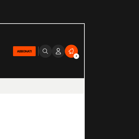
ABBONATI
2