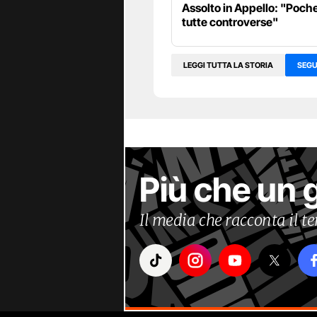
Assolto in Appello: "Poch
tutte controverse"
LEGGI TUTTA LA STORIA
SEGU
Più che un 
Il media che racconta il 