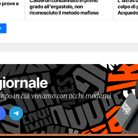
Calderon condannato in primo
L'ultras 
e prove e
grado all'ergastolo, non
colpo di 
riconosciuto il metodo mafioso
Acquedo
I
giornale
tempo in cui viviamo con occhi moderni