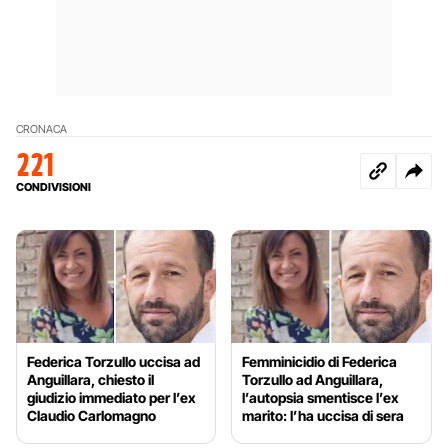
CRONACA
221
CONDIVISIONI
Federica Torzullo uccisa ad
Femminicidio di Federica
Anguillara, chiesto il
Torzullo ad Anguillara,
giudizio immediato per l’ex
l’autopsia smentisce l’ex
Claudio Carlomagno
marito: l’ha uccisa di sera