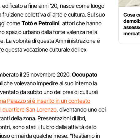
 edificato a fine anni '20, nasce come luogo
 fruizione collettiva di arte e cultura. Sul suo
Cosa c
demoliz
aggi come
Totò e Petrolini
, attori che hanno
assesso
no spazio urbano dalla forte valenza nella
merca
ale. La volontà di questa Amministrazione è
e questa vocazione culturale dell'ex
omberato il 25 novembre 2020.
Occupato
ni
che volevano impedire al suo interno la
iventato da subito uno dei presidi culturali
ema Palazzo si è inserito in un contesto
del quartiere San Lorenzo
, diventando uno dei
anti della zona. Presentazioni di libri,
ontri, sono stati il fulcro delle attività dello
 chiuso ormai da qualche mese. "Restiamo in