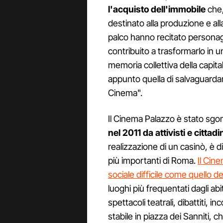
l'acquisto dell'immobile
che,
destinato alla produzione e alla
palco hanno recitato person
contribuito a trasformarlo in u
memoria collettiva della capit
appunto quella di salvaguardar
Cinema".
Il Cinema Palazzo è stato sg
nel 2011 da attivisti e cittadi
realizzazione di un casinò, è d
più importanti di Roma.
Il Cin
sociale difficile come quello 
luoghi più frequentati dagli abit
spettacoli teatrali, dibattiti, inc
stabile in piazza dei Sanniti,