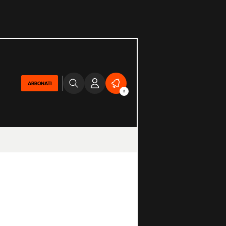
ABBONATI
2