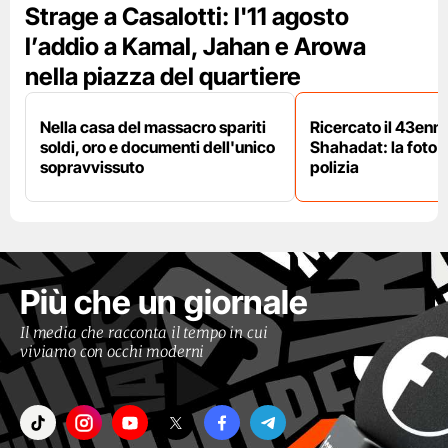
Strage a Casalotti: l'11 agosto
l’addio a Kamal, Jahan e Arowa
nella piazza del quartiere
Nella casa del massacro spariti
Ricercato il 43enn
soldi, oro e documenti dell'unico
Shahadat: la foto 
sopravvissuto
polizia
Più che un giornale
Il media che racconta il tempo in cui
viviamo con occhi moderni