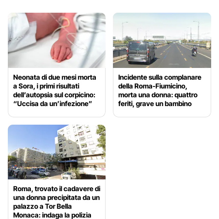
Neonata di due mesi morta
Incidente sulla complanare
a Sora, i primi risultati
della Roma-Fiumicino,
dell’autopsia sul corpicino:
morta una donna: quattro
“Uccisa da un’infezione”
feriti, grave un bambino
Roma, trovato il cadavere di
una donna precipitata da un
palazzo a Tor Bella
Monaca: indaga la polizia