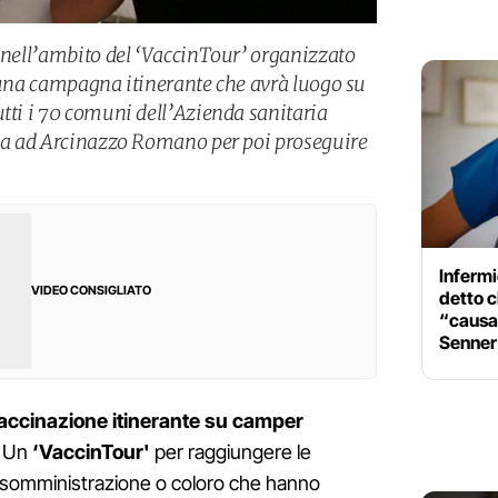
i nell’ambito del ‘VaccinTour’ organizzato
i una campagna itinerante che avrà luogo su
utti i 70 comuni dell’Azienda sanitaria
ina ad Arcinazzo Romano per poi proseguire
Infermi
VIDEO CONSIGLIATO
detto c
“causan
Senner
accinazione itinerante
su camper
. Un
‘VaccinTour'
per raggiungere le
a somministrazione o coloro che hanno