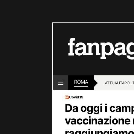
ROMA
ATTUALITÀ
POLI
Covid 19
Da oggi i camp
vaccinazione 
raggiungiamo t