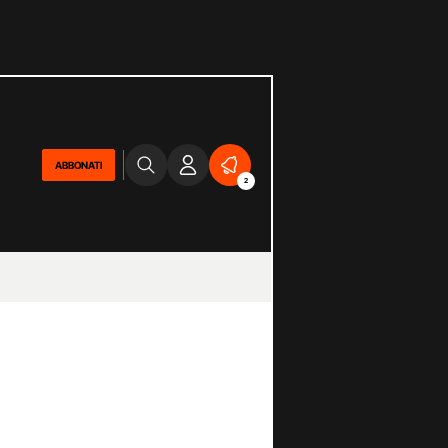
ABBONATI
2