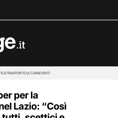
TICA
TRASPORTI
CULTURA
EVENTI
er per la
nel Lazio: “Così
utti, scettici e