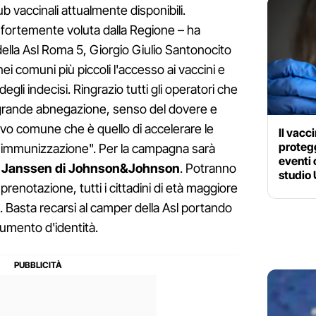
hub vaccinali attualmente disponibili.
va fortemente voluta dalla Regione – ha
 della Asl Roma 5, Giorgio Giulio Santonocito
ei comuni più piccoli l'accesso ai vaccini e
gli indecisi. Ringrazio tutti gli operatori che
grande abnegazione, senso del dovere e
ivo comune che è quello di accelerare le
Il vacc
protegg
l'immunizzazione". Per la campagna sarà
eventi 
e
Janssen di Johnson&Johnson
. Potranno
studio
prenotazione, tutti i cittadini di età maggiore
i. Basta recarsi al camper della Asl portando
cumento d'identità.