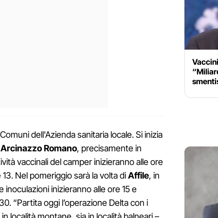
Vaccini
“Miliard
smentis
 Comuni dell'Azienda sanitaria locale. Si inizia
a
Arcinazzo Romano
, precisamente in
ività vaccinali del camper inizieranno alle ore
 13. Nel pomeriggio sarà la volta di
Affile
, in
inoculazioni inizieranno alle ore 15 e
30. “Partita oggi l’operazione Delta con i
n località montane, sia in località balneari –