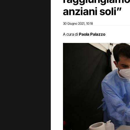
anziani soli”
30 Giugno 2021
10:18
,
A cura di
Paola Palazzo