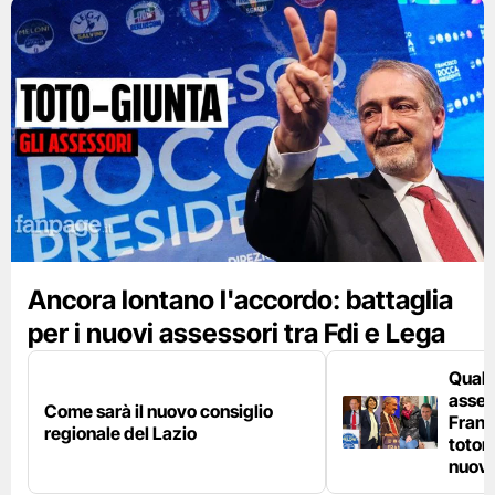
Ancora lontano l'accordo: battaglia
per i nuovi assessori tra Fdi e Lega
Quali
asses
Come sarà il nuovo consiglio
Franc
regionale del Lazio
toton
nuova