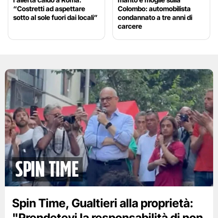
“Costretti ad aspettare
Colombo: automobilista
sotto al sole fuori dai locali”
condannato a tre anni di
carcere
spin time
Spin Time, Gualtieri alla proprietà:
"Prendetevi la responsabilità di non