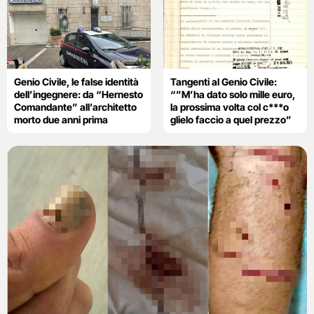
Genio Civile, le false identità
Tangenti al Genio Civile:
dell’ingegnere: da “Hernesto
“”M’ha dato solo mille euro,
Comandante” all’architetto
la prossima volta col c***o
morto due anni prima
glielo faccio a quel prezzo”