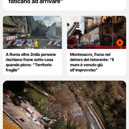
faticano ad arrivare”
A Roma oltre 2mila persone
Montesacro, frana nel
rischiano frane sotto casa
dehors del ristorante: “Il
quando piove: “Territorio
muro è venuto giù
fragile”
all’improvviso”