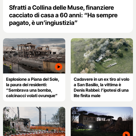
Sfratti a Collina delle Muse, finanziere
cacciato di casa a 60 anni: “Ha sempre
pagato, è un’ingiustizia”
Esplosione a Piana del Sole,
Cadavere in un ex tiro al volo
la paura dei residenti:
a San Basilio, la vittima è
“Sembrava una bomba,
Denis Rabbei: l’ipotesi di una
calcinacci volati ovunque”
lite finita male