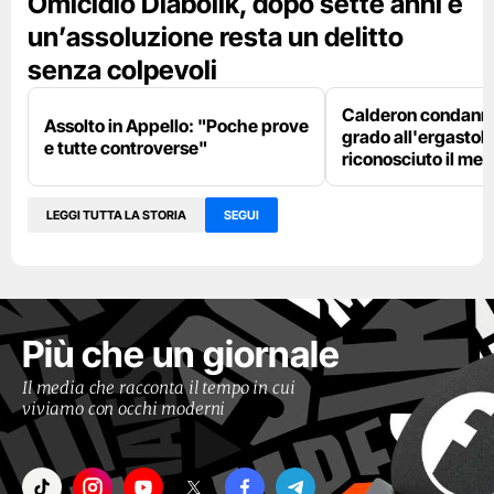
Omicidio Diabolik, dopo sette anni e
un’assoluzione resta un delitto
senza colpevoli
Calderon condanna
Assolto in Appello: "Poche prove
grado all'ergastolo
e tutte controverse"
riconosciuto il me
LEGGI TUTTA LA STORIA
SEGUI
Più che un giornale
Il media che racconta il tempo in cui
viviamo con occhi moderni