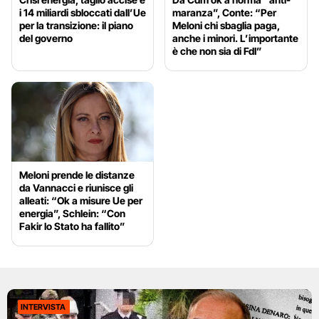
i 14 miliardi sbloccati dall’Ue
maranza”, Conte: “Per
per la transizione: il piano
Meloni chi sbaglia paga,
del governo
anche i minori. L’importante
è che non sia di FdI”
Meloni prende le distanze
da Vannacci e riunisce gli
alleati: “Ok a misure Ue per
energia”, Schlein: “Con
Fakir lo Stato ha fallito”
INTERVISTA