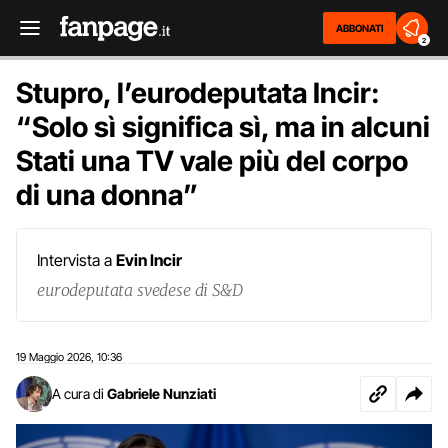
ABBONATI
2
Stupro, l’eurodeputata Incir:
“Solo sì significa sì, ma in alcuni
Stati una TV vale più del corpo
di una donna”
Intervista a
Evin Incir
eurodeputata svedese di S&D
19 Maggio 2026
10:36
,
A cura di
Gabriele Nunziati