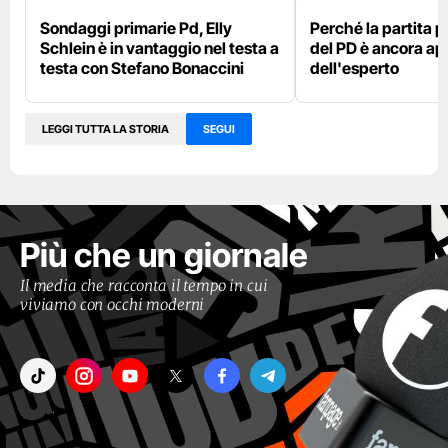
Sondaggi primarie Pd, Elly
Perché la partita p
Schlein è in vantaggio nel testa a
del PD è ancora ape
testa con Stefano Bonaccini
dell'esperto
LEGGI TUTTA LA STORIA
SEGUI
Più che un giornale
Il media che racconta il tempo in cui
viviamo con occhi moderni