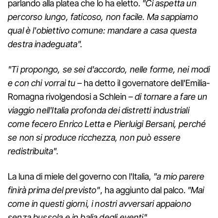
parlando alla platea che lo ha eletto.
"Ci aspetta un
percorso lungo, faticoso, non facile. Ma sappiamo
qual è l'obiettivo comune: mandare a casa questa
destra inadeguata".
"Ti propongo, se sei d'accordo, nelle forme, nei modi
e con chi vorrai tu
– ha detto il governatore dell'Emilia-
Romagna rivolgendosi a Schlein –
di tornare a fare un
viaggio nell'Italia profonda dei distretti industriali
come fecero Enrico Letta e Pierluigi Bersani, perché
se non si produce ricchezza, non può essere
redistribuita".
La luna di miele del governo con l'Italia,
"a mio parere
finirà prima del previsto"
, ha aggiunto dal palco.
"Mai
come in questi giorni, i nostri avversari appaiono
senza bussola e in balia degli eventi".