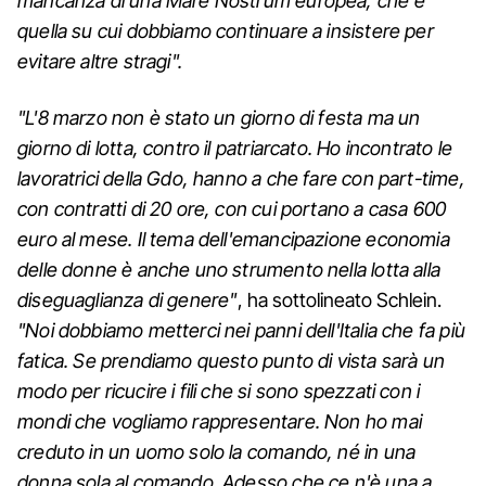
mancanza di una Mare Nostrum europea, che è
quella su cui dobbiamo continuare a insistere per
evitare altre stragi".
"L'8 marzo non è stato un giorno di festa ma un
giorno di lotta, contro il patriarcato. Ho incontrato le
lavoratrici della Gdo, hanno a che fare con part-time,
con contratti di 20 ore, con cui portano a casa 600
euro al mese. Il tema dell'emancipazione economia
delle donne è anche uno strumento nella lotta alla
diseguaglianza di genere"
, ha sottolineato Schlein.
"Noi dobbiamo metterci nei panni dell'Italia che fa più
fatica. Se prendiamo questo punto di vista sarà un
modo per ricucire i fili che si sono spezzati con i
mondi che vogliamo rappresentare. Non ho mai
creduto in un uomo solo la comando, né in una
donna sola al comando. Adesso che ce n'è una a