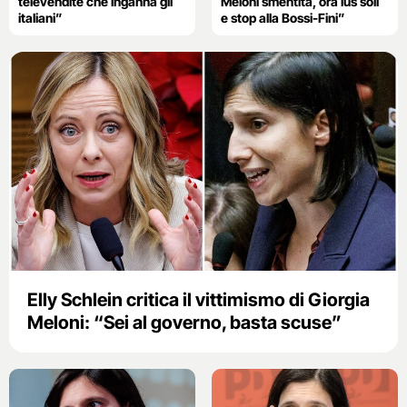
televendite che inganna gli
Meloni smentita, ora ius soli
italiani”
e stop alla Bossi-Fini”
Elly Schlein critica il vittimismo di Giorgia
Meloni: “Sei al governo, basta scuse”