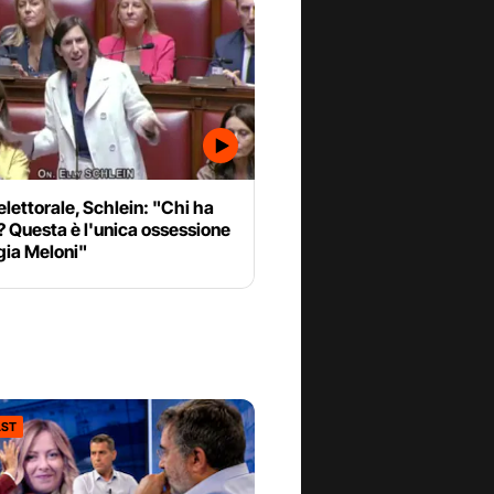
lettorale, Schlein: "Chi ha
? Questa è l'unica ossessione
gia Meloni"
ST