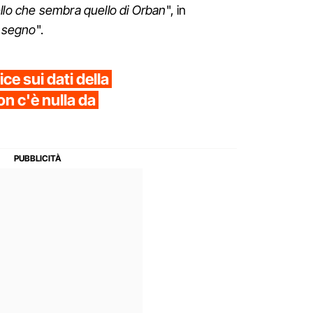
lo che sembra quello di Orban
", in
l segno
".
ce sui dati della
non c'è nulla da