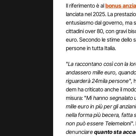
Il riferimento è al
bonus anzia
lanciata nel 2025. La prestaz
entusiasmo dal governo, ma si 
cittadini over 80, con gravi bis
euro. Secondo le stime dello s
persone in tutta Italia.
"
La raccontano così con la lo
andassero mille euro, quando
riguarderà 24mila persone
", 
dem ha criticato anche il modo 
misura: "
Mi hanno segnalato un 
mille euro in più per gli anzia
nella forma più becera, fatta s
non può essere Telemeloni
".
denunciare
quanto sta acca