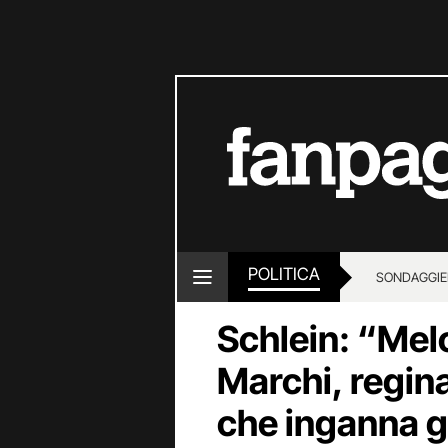
POLITICA
SONDAGGI
E
Schlein: “Me
Marchi, regina
che inganna gl