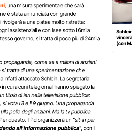
ni
, una misura sperimentale che sarà
ione è stata annunciata con grande
rivolgerà a una platea molto ristretta:
ogni assistenziali e con Isee sotto i 6mila
Schlein
vincerà
tesso governo, si tratta di poco più di 24mila
(con M
ro propaganda, come se a milioni di anziani
 si tratta di una sperimentazione che
ha infatti attaccato Schlein. La segretaria
in cui alcuni telegiornali hanno spiegato la
titolo di ieri nella televisione pubblica:
ni, si vota l'8 e il 9 giugno. Una propaganda
ulla pelle degli anziani. Ma la tv pubblica
 Per questo, il Pd organizzerà un "
sit-in per
dendo all'informazione pubblica
", con il