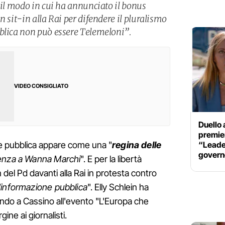
 il modo in cui ha annunciato il bonus
n sit-in alla Rai per difendere il pluralismo
blica non può essere Telemeloni”.
VIDEO CONSIGLIATO
Duello 
premier
“Leader
ne pubblica appare come una "
regina delle
govern
renza a Wanna Marchi
". E per la libertà
n del Pd davanti alla Rai in protesta contro
'informazione pubblica
". Elly Schlein ha
endo a Cassino all'evento "L'Europa che
ine ai giornalisti.