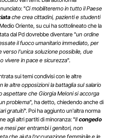
nnunciato: "
Ci mobiliteremo in tutto il Paese
iata
che crea cittadini, pazienti e studenti
l Medio Oriente, su cui ha sottolineato che la
ata dal Pd dovrebbe diventare "
un ordine
l cessate il fuoco umanitario immediato, per
ce verso l'unica soluzione possibile, due
o vivere in pace e sicurezza
".
ntrata sui temi condivisi con le altre
e altre opposizioni la battaglia sul salario
 aspettare che Giorgia Meloni si accorga
è un problema
", ha detto, chiedendo anche di
ari gratuiti
". Poi ha aggiunto un'altra norma
 agli altri partiti di minoranza: "
Il
congedo
ue mesi per entrambi i genitori, non
reta che aiuta l'occupazione femminile e le