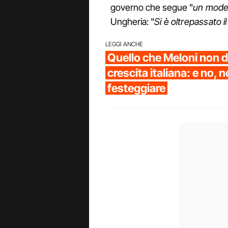
governo che segue "
un model
Ungheria: "
Si è oltrepassato i
LEGGI ANCHE
Quello che Meloni non di
crescita italiana: e no, 
festeggiare