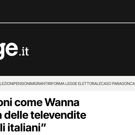
LEZIONI
PENSIONI
MIGRANTI
RIFORMA LEGGE ELETTORALE
CASO PARAGON
CA
loni come Wanna
 delle televendite
i italiani”