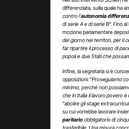
differenziata, sulla quale ha a
contro l'
autonomia differenz
di serie A e di serie B
". Fino a
mozione parlamentare deposit
del giorno nei territori, per i
far ripartire il processo di pa
popoli e due Stati che possan
Infine, la segretaria si è conce
opposizioni: "
Proseguiamo con l
minimo, perché non possiamo
che in Italia il lavoro povero 
"
abolire gli stage extracurricul
su cui vorrebbe lavorare insieme
paritario
obbligatorio di cinq
trasferibile. Una misura conc