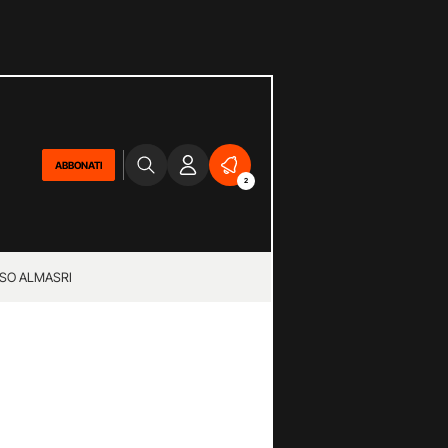
ABBONATI
2
SO ALMASRI