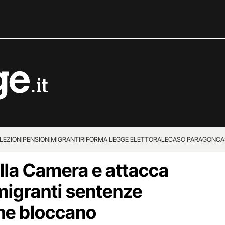
LEZIONI
PENSIONI
MIGRANTI
RIFORMA LEGGE ELETTORALE
CASO PARAGON
CA
alla Camera e attacca
 migranti sentenze
he bloccano