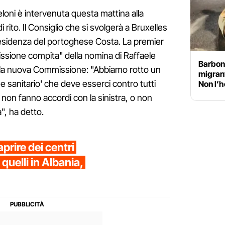
loni è intervenuta questa mattina alla
rito. Il Consiglio che si svolgerà a Bruxelles
presidenza del portoghese Costa. La premier
missione compita" della nomina di Raffaele
Barboni
lla nuova Commissione: "Abbiamo rotto un
migran
done sanitario' che deve esserci contro tutti
Non l’h
, non fanno accordi con la sinistra, o non
a", ha detto.
prire dei centri
quelli in Albania,