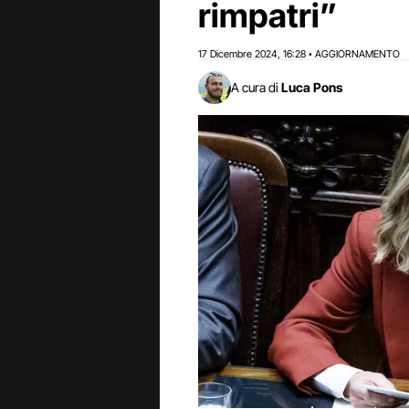
rimpatri”
17 Dicembre 2024
16:28
AGGIORNAMENTO
,
•
A cura di
Luca Pons