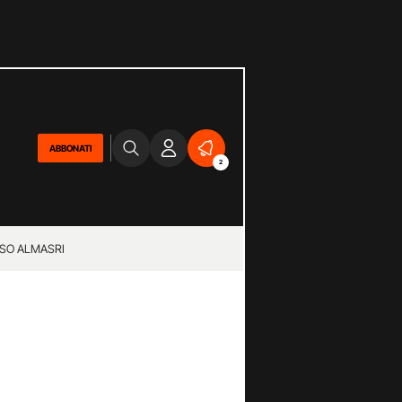
ABBONATI
2
SO ALMASRI