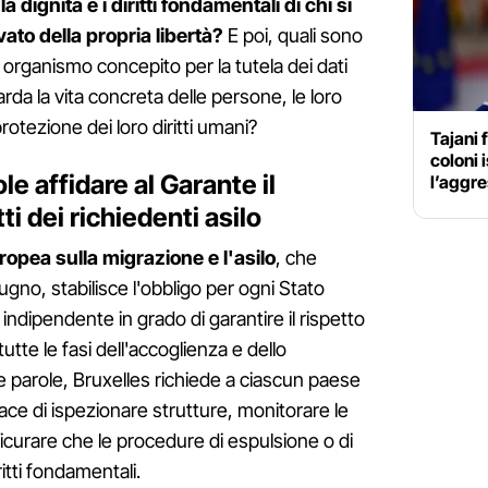
a dignità e i diritti fondamentali di chi si
to della propria libertà?
E poi, quali sono
 un organismo concepito per la tutela dei dati
rda la vita concreta delle persone, le loro
rotezione dei loro diritti umani?
Tajani 
coloni 
le affidare al Garante il
l’aggre
ti dei richiedenti asilo
ropea sulla migrazione e l'asilo
, che
iugno, stabilisce l'obbligo per ogni Stato
 indipendente in grado di garantire il rispetto
 tutte le fasi dell'accoglienza e dello
tre parole, Bruxelles richiede a ciascun paese
ace di ispezionare strutture, monitorare le
icurare che le procedure di espulsione o di
ritti fondamentali.