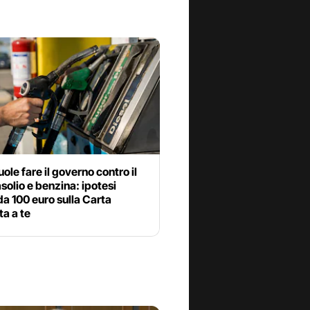
ole fare il governo contro il
solio e benzina: ipotesi
a 100 euro sulla Carta
a a te