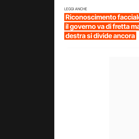
LEGGI ANCHE
Riconoscimento facciale 
il governo va di fretta m
destra si divide ancora