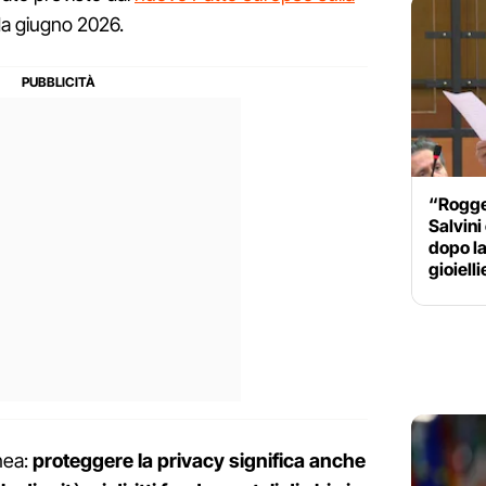
 da giugno 2026.
“Rogger
Salvini
dopo la
gioielli
nea:
proteggere la privacy significa anche