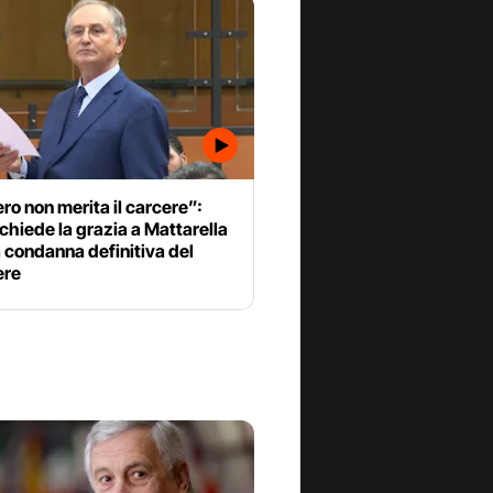
o non merita il carcere”:
 chiede la grazia a Mattarella
 condanna definitiva del
ere