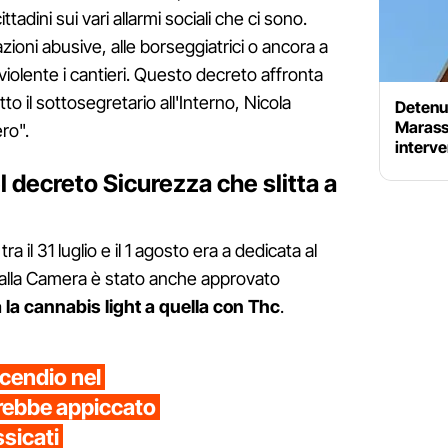
ttadini sui vari allarmi sociali che ci sono.
oni abusive, alle borseggiatrici o ancora a
violente i cantieri. Questo decreto affronta
to il sottosegretario all'Interno, Nicola
Detenut
Marassi
ero".
interve
l decreto Sicurezza che slitta a
a il 31 luglio e il 1 agosto era a dedicata al
 alla Camera è stato anche approvato
 la cannabis light a quella con Thc
.
cendio nel
vrebbe appiccato
ssicati