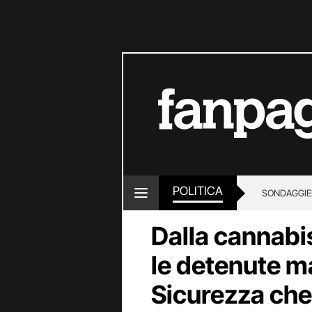
POLITICA
SONDAGGI
E
Dalla cannabis
le detenute ma
Sicurezza che 