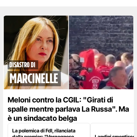
disastro di
marcinelle
Meloni contro la CGIL: "Girati di
spalle mentre parlava La Russa". Ma
è un sindacato belga
La polemica di FdI, rilanciata
dalla premier: "Vergognoso
Landini smentisce