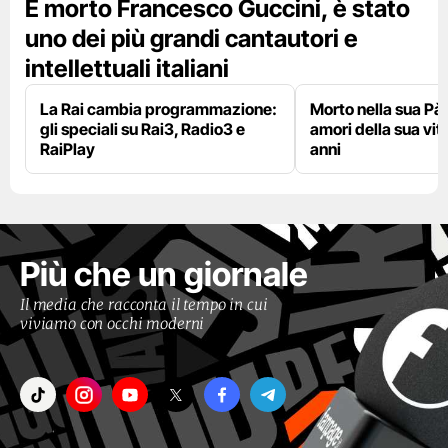
È morto Francesco Guccini, è stato
uno dei più grandi cantautori e
intellettuali italiani
La Rai cambia programmazione:
Morto nella sua Pà
gli speciali su Rai3, Radio3 e
amori della sua vit
RaiPlay
anni
Più che un giornale
Il media che racconta il tempo in cui
viviamo con occhi moderni