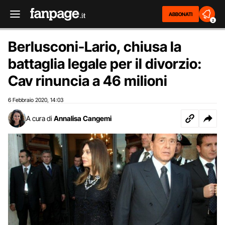
ABBONATI
2
Berlusconi-Lario, chiusa la
battaglia legale per il divorzio:
Cav rinuncia a 46 milioni
6 Febbraio 2020
14:03
,
A cura di
Annalisa Cangemi