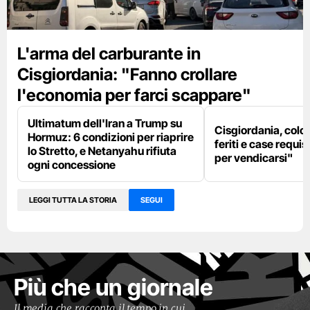
L'arma del carburante in
Cisgiordania: "Fanno crollare
l'economia per farci scappare"
Ultimatum dell'Iran a Trump su
Cisgiordania, colon
Hormuz: 6 condizioni per riaprire
feriti e case requis
lo Stretto, e Netanyahu rifiuta
per vendicarsi"
ogni concessione
LEGGI TUTTA LA STORIA
SEGUI
Più che un giornale
Il media che racconta il tempo in cui