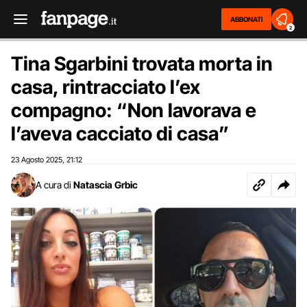
ABBONATI
2
Tina Sgarbini trovata morta in
casa, rintracciato l’ex
compagno: “Non lavorava e
l’aveva cacciato di casa”
23 Agosto 2025
21:12
,
A cura di
Natascia Grbic