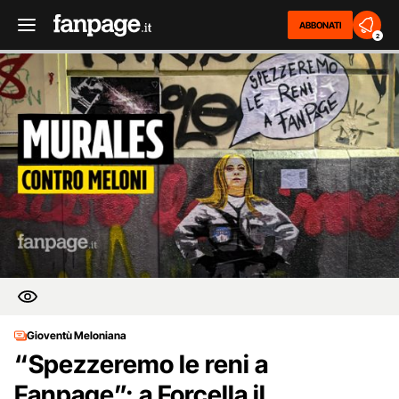
ABBONATI
2
Gioventù Meloniana
“Spezzeremo le reni a
Fanpage”: a Forcella il