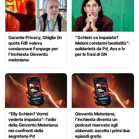
Garante Privacy, Ghiglia (in
“Schlein va impalata?
quota FdI) voleva
Meloni condanni bestialità”:
condannare Fanpage per
solidarietà da Pd, Avs e Iv
l’inchiesta Gioventù
per le frasi di GN
meloniana
“Elly Schlein? Vorrei
Gioventù Meloniana,
vederla impalata”: l’odio
l’inchiesta diventa un
della Gioventù Meloniana
podcast riservato agli
nei confronti della
abbonati: ascolta i primi due
segretaria Pd
episodi gratis