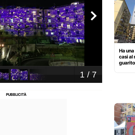
Ha una 
casi al
guarit