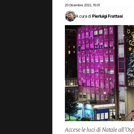
20 Dicembre 2022
15:01
,
A cura di
Pierluigi Frattasi
Accese le luci di Natale all’O