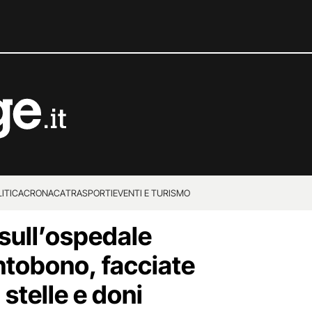
ITICA
CRONACA
TRASPORTI
EVENTI E TURISMO
 sull’ospedale
ntobono, facciate
 stelle e doni