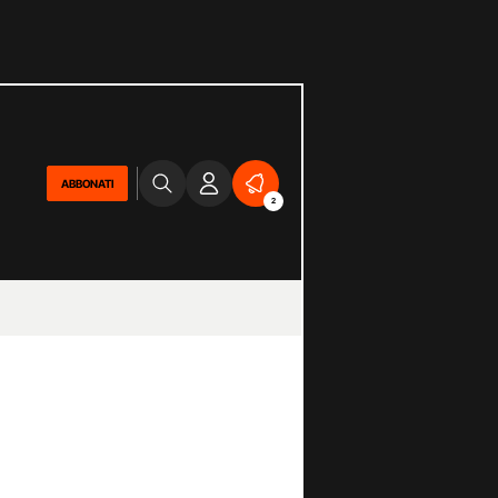
ABBONATI
2