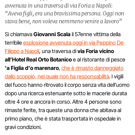
avvenuta in una traversa di via Foria a Napoli:
“Aveva figli, era una bravissima persona. Oggi non
stava bene, non voleva nemmeno venire a lavoro”
Si chiamava
Giovanni Scala
il 57enne vittima della
terribile
esplosione avvenuta oggi in via Peppino De
Filippo a Napoli
, una traversa di
via Foria vicino
all'Hotel Real Orto Botanico
e al ristorante di pesce
‘a Figlia d'o marenaro
,
che è rimasto danneggiato
dallo scoppio, nel quale non ha responsabilità
. I vigili
del fuoco hanno ritrovato il corpo senza vita dell'uomo
dopo una ricerca estenuante sotto le macerie durata
oltre 4 ore e ancora in corso. Altre 4 persone sono
rimaste ferite, tra queste una donna che abitava al
primo piano, che è stata trasportata in ospedale in
gravi condizioni.