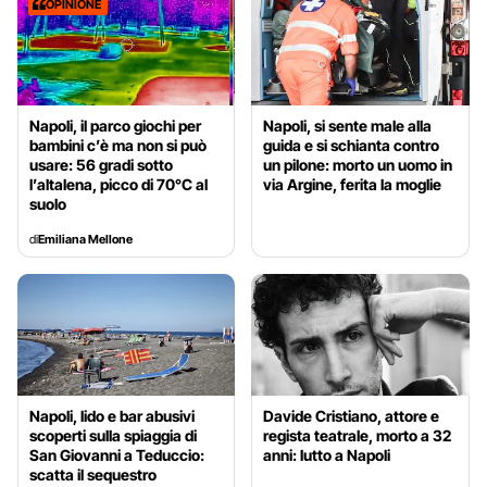
OPINIONE
Napoli, il parco giochi per
Napoli, si sente male alla
bambini c’è ma non si può
guida e si schianta contro
usare: 56 gradi sotto
un pilone: morto un uomo in
l’altalena, picco di 70°C al
via Argine, ferita la moglie
suolo
di
Emiliana Mellone
Napoli, lido e bar abusivi
Davide Cristiano, attore e
scoperti sulla spiaggia di
regista teatrale, morto a 32
San Giovanni a Teduccio:
anni: lutto a Napoli
scatta il sequestro