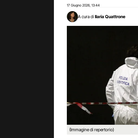
17 Giugno 2026
13:44
,
A cura di
Ilaria Quattrone
(Immagine di repertorio)