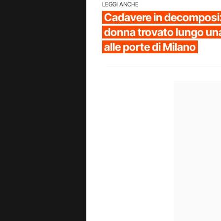
LEGGI ANCHE
Cadavere in decomposiz
donna trovato lungo una
alle porte di Milano