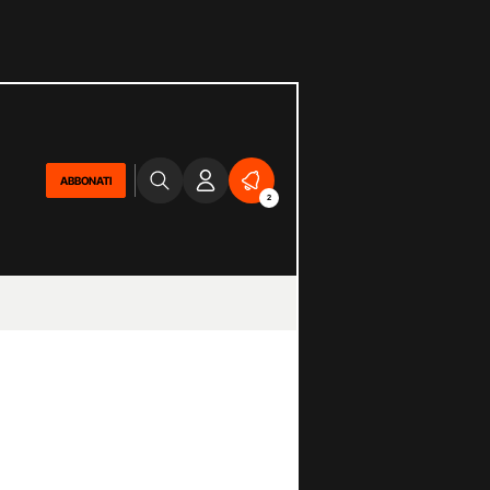
ABBONATI
2