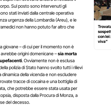
orpo. Sul posto sono intervenuti gli
sono stati inviati dalla centrale operativa
nza urgenza della Lombardia (Areu), e le
Trovata
paramedici non hanno potuto far altro che
sospett
con lei
viva”
e la giovane – di cui per il momento non è
he avrebbe origini domenicane –
sia morta
tupefacenti
. Ovviamente non è esclusa
ella polizia di Stato hanno svolto tutti i rilievi
tta dinamica della vicenda e non escludere
trovate tracce di cocaina e una bottiglia di
rata, che potrebbe essere stata usata per
opsia, disposta dalla Procura di Monza, a
use del decesso.