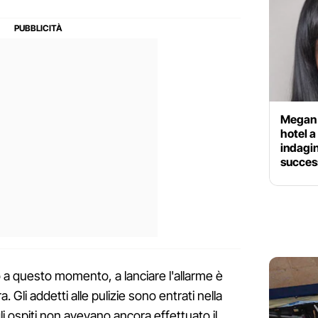
Megan 
hotel a
indagin
succes
 a questo momento, a lanciare l'allarme è
a. Gli addetti alle pulizie sono entrati nella
 ospiti non avevano ancora effettuato il