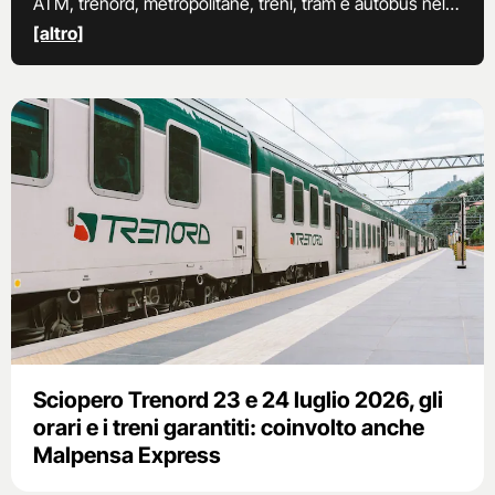
ATM, trenord, metropolitane, treni, tram e autobus nel
capoluogo lombardo e nel resto della Lombardia. Le
[altro]
informazioni su orari e fasce garantite, date e
motivazioni delle proteste sindacali nel settore dei
trasporti
Sciopero Trenord 23 e 24 luglio 2026, gli
orari e i treni garantiti: coinvolto anche
Malpensa Express