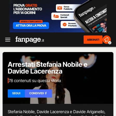
ABBONATI
2
Arrestati Stefania Nobile e
Davide Lacerenza
78 contenuti su questa storia
SEGUI
CONDIVIDI
Stefania Nobile, Davide Lacerenza e Davide Ariganello,