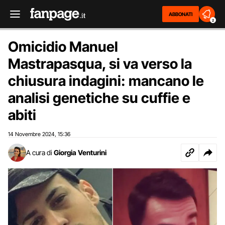
ABBONATI
2
Omicidio Manuel
Mastrapasqua, si va verso la
chiusura indagini: mancano le
analisi genetiche su cuffie e
abiti
14 Novembre 2024
15:36
,
A cura di
Giorgia Venturini