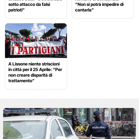
sotto attacco da falsi
“Non si potrà impedire di
patrioti”
cantarla”
A Lissone niente striscioni
in città per il 25 Aprile: “Per
non creare disparità di
trattamento”