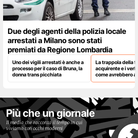
Due degli agenti della polizia locale
arrestati a Milano sono stati
premiati da Regione Lombardia
Uno dei vigili arrestati è anche a
La trappola della f
processo per il caso di Bruna, la
acquirente e i verbal
donna trans picchiata
come avrebbero agi
Più che un giornale
Il media che racconta il tempo in cui
viviamo con occhi moderni