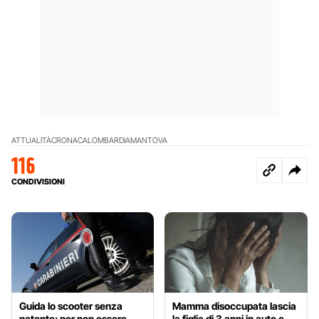
ATTUALITÀ
CRONACA
LOMBARDIA
MANTOVA
116
CONDIVISIONI
Guida lo scooter senza
Mamma disoccupata lascia
patente: per non essere
la figlia di 3 anni in auto e