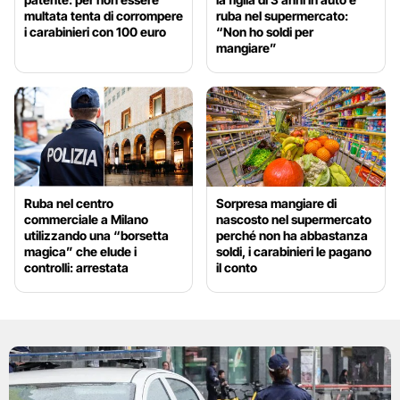
multata tenta di corrompere
ruba nel supermercato:
i carabinieri con 100 euro
“Non ho soldi per
mangiare”
Ruba nel centro
Sorpresa mangiare di
commerciale a Milano
nascosto nel supermercato
utilizzando una “borsetta
perché non ha abbastanza
magica” che elude i
soldi, i carabinieri le pagano
controlli: arrestata
il conto