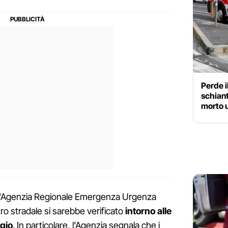
Perde i
schian
morto 
ll'Agenzia Regionale Emergenza Urgenza
stro stradale si sarebbe verificato
intorno alle
gio
. In particolare, l'Agenzia segnala che i