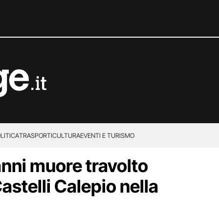
LITICA
TRASPORTI
CULTURA
EVENTI E TURISMO
 anni muore travolto
astelli Calepio nella