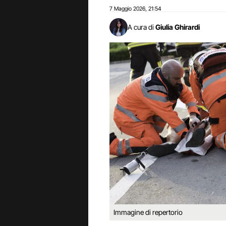
7 Maggio 2026
21:54
,
A cura di
Giulia Ghirardi
Immagine di repertorio