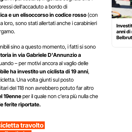
pressi dell'accaduto a bordo di
a e un elisoccorso in codice rosso
(con
loro, sono stati allertati anche i carabinieri
Investi
ergamo.
anni di 
Belbruti
ibili sino a questo momento, i fatti si sono
toria in via Gabriele D'Annunzio a
ndo – per motivi ancora al vaglio delle
le ha investito un ciclista di 19 anni
,
cicletta. Una volta giunti sul posto
nitari del 118 non avrebbero potuto far altro
el 19enne
per il quale non c'era più nulla che
e ferite riportate.
icletta travolto