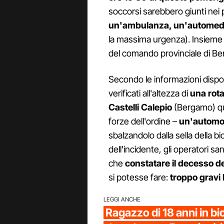
soccorsi sarebbero giunti nei 
un'ambulanza, un'automedic
la massima urgenza). Insieme a 
del comando provinciale di B
Secondo le informazioni dispon
verificati all'altezza di
una rota
Castelli Calepio
(Bergamo) qua
forze dell'ordine –
un'automobi
sbalzandolo dalla sella della bi
dell'incidente, gli operatori sa
che
constatare il decesso d
si potesse fare:
troppo gravi l
LEGGI ANCHE
Ragazzo di 18 anni in bic