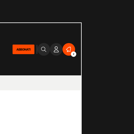
ABBONATI
2