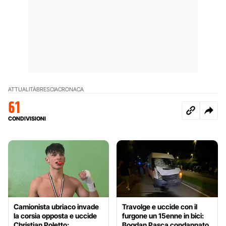
ATTUALITÀ
BRESCIA
CRONACA
61
CONDIVISIONI
Camionista ubriaco invade
Travolge e uccide con il
la corsia opposta e uccide
furgone un 15enne in bici:
Christian Poletto:
Bogdan Pasca condannato