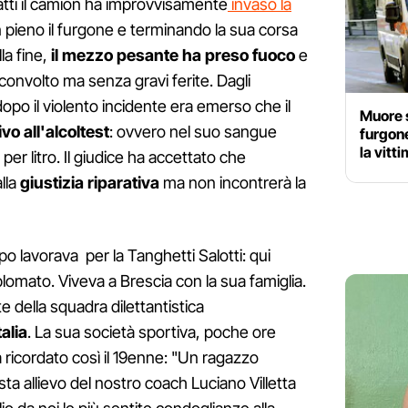
fatti il camion ha improvvisamente
invaso la
n pieno il furgone e terminando la sua corsa
la fine,
il mezzo pesante ha preso fuoco
e
 sconvolto ma senza gravi ferite. Dagli
opo il violento incidente era emerso che il
Muore s
ivo all'alcoltest
: ovvero nel suo sangue
furgon
la vit
per litro. Il giudice ha accettato che
lla
giustizia riparativa
ma non incontrerà la
o lavorava per la Tanghetti Salotti: qui
plomato. Viveva a Brescia con la sua famiglia.
 della squadra dilettantistica
alia
. La sua società sportiva, poche ore
ricordato così il 19enne: "Un ragazzo
sta allievo del nostro coach Luciano Villetta