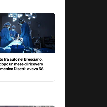
o tra auto nel Bresciano,
dopo un mese di ricovero
menico Disetti: aveva 58