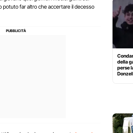
 potuto far altro che accertare il decesso
Condann
della g
perse l
Donzel