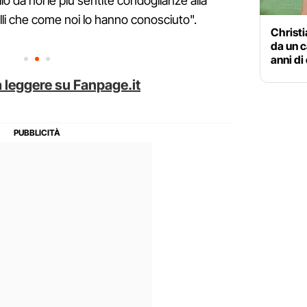
io da noi le più sentite condoglianze alla
uelli che come noi lo hanno conosciuto".
Christi
da un c
anni di
 leggere su Fanpage.it