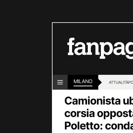
MILANO
ATTUALITÀ
PO
Camionista ub
corsia oppost
Poletto: cond