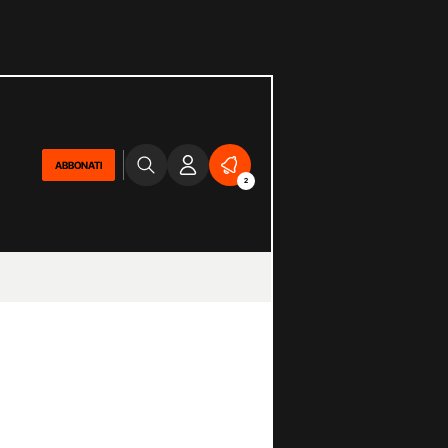
ABBONATI
2