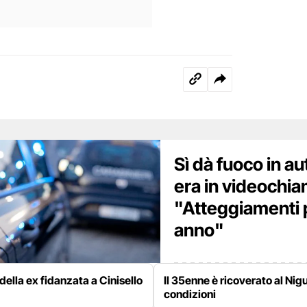
Sì dà fuoco in au
era in videochia
"Atteggiamenti 
anno"
della ex fidanzata a Cinisello
Il 35enne è ricoverato al Nig
condizioni