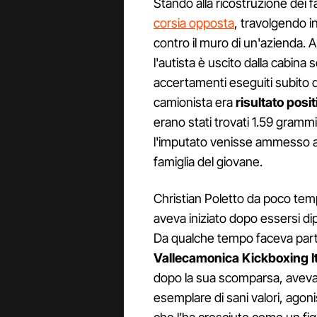
Stando alla ricostruzione dei 
corsia opposta
, travolgendo i
contro il muro di un'azienda. Al
l'autista è uscito dalla cabina
accertamenti eseguiti subito d
camionista era
risultato posit
erano stati trovati 1.59 grammi 
l'imputato venisse ammesso a
famiglia del giovane.
Christian Poletto da poco temp
aveva iniziato dopo essersi di
Da qualche tempo faceva parte
Vallecamonica Kickboxing It
dopo la sua scomparsa, aveva 
esemplare di sani valori, agoni