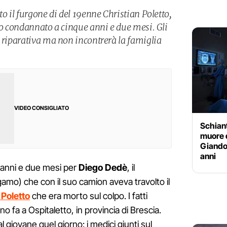
to il furgone di del 19enne Christian Poletto,
to condannato a cinque anni e due mesi. Gli
a riparativa ma non incontrerà la famiglia
VIDEO CONSIGLIATO
Schiant
muore 
Giando
anni
 anni e due mesi per
Diego Dedè
, il
amo) che con il suo camion aveva travolto il
 Poletto
che era morto sul colpo. I fatti
no fa a Ospitaletto, in provincia di Brescia.
 al giovane quel giorno: i medici giunti sul