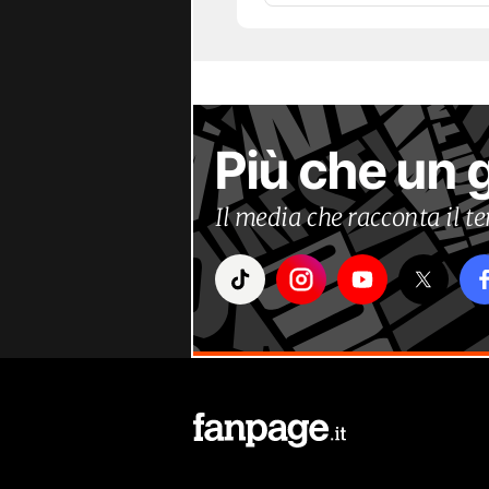
Più che un 
Il media che racconta il 