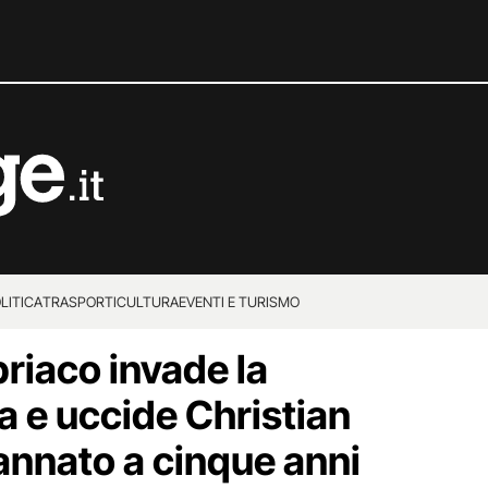
LITICA
TRASPORTI
CULTURA
EVENTI E TURISMO
riaco invade la
a e uccide Christian
annato a cinque anni