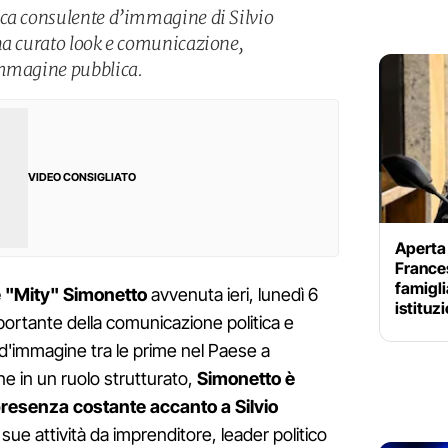
ica consulente d’immagine di Silvio
ha curato look e comunicazione,
immagine pubblica.
VIDEO CONSIGLIATO
Aperta 
Frances
famigli
e "Mity" Simonetto
avvenuta ieri, lunedì 6
istituzi
mportante della comunicazione politica e
e d'immagine tra le prime nel Paese a
e in un ruolo strutturato,
Simonetto è
resenza costante accanto a Silvio
sue attività da imprenditore, leader politico