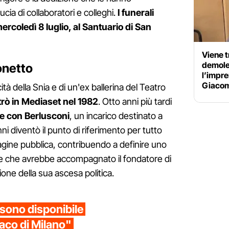
cia di collaboratori e colleghi.
I funerali
rcoledì 8 luglio, al Santuario di San
Viene t
demole
onetto
l’impr
Giacom
cità della Snia e di un'ex ballerina del Teatro
rò in Mediaset nel 1982
. Otto anni più tardi
te con Berlusconi
, un incarico destinato a
nni diventò il punto di riferimento per tutto
agine pubblica, contribuendo a definire uno
ile che avrebbe accompagnato il fondatore di
one della sua ascesa politica.
 sono disponibile
aco di Milano"