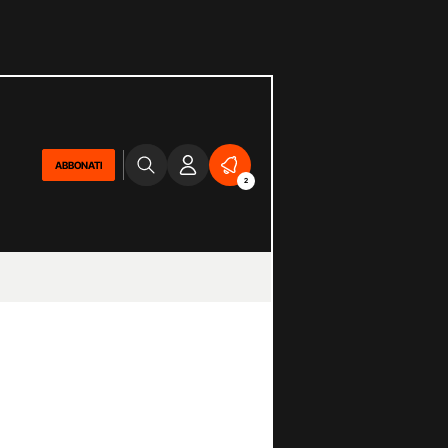
ABBONATI
2