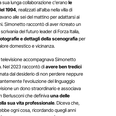
della sua lunga collaborazione c'erano
le
 del 1994
, realizzati all'alba nella villa di
avano alle sei del mattino per adattarsi ai
i. Simonetto raccontò di aver ricreato un
scrivania del futuro leader di Forza Italia,
tografie e dettagli della scenografia
per
lore domestico e vicinanza.
la televisione accompagnava Simonetto
a. Nel 2023 raccontò di
avere ben tredici
 nata dal desiderio di non perdere neppure
antemente l'evoluzione del linguaggio
evisione un dono straordinario e associava
on Berlusconi che definiva
una delle
lla sua vita professionale
. Diceva che,
rebbe ogni cosa, ricordando quegli anni