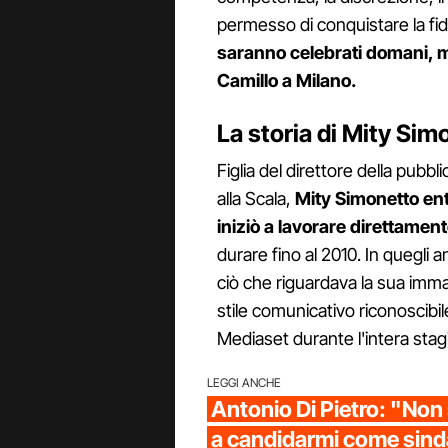
permesso di conquistare la fidu
saranno celebrati domani, me
Camillo a Milano.
La storia di Mity Sim
Figlia del direttore della pubbli
alla Scala,
Mity Simonetto ent
iniziò a lavorare direttamen
durare fino al 2010. In quegli a
ciò che riguardava la sua imm
stile comunicativo riconoscib
Mediaset durante l'intera stagi
LEGGI ANCHE
Antonio Di Pietro: "Non
a candidarmi come sind