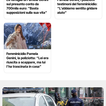
sul presunto conto da
testimoni del femminicidio:
700mila euro: “Basta
“L’abbiamo sentita gridare
supposizioni sulla sua vita”
aiuto”
Femminicidio Pamela
Genini, la poliziotta: “Lei era
riuscita a scappare, ma lui
l’ha trascinata in casa”