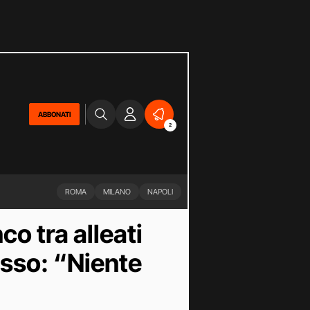
ABBONATI
2
ROMA
MILANO
NAPOLI
o tra alleati
russo: “Niente