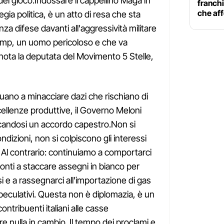
el gioco.Indossare il cappellino Maga in
franchi
che aff
egia politica, è un atto di resa che sta
za difese davanti all'aggressività militare
mp, un uomo pericoloso e che va
 nota la deputata del Movimento 5 Stelle,
nuano a minacciare dazi che rischiano di
cellenze produttive, il Governo Meloni
dicandosi un accordo capestro.Non si
dizioni, non si colpiscono gli interessi
. Al contrario: continuiamo a comportarci
onti a staccare assegni in bianco per
si e a rassegnarci all'importazione di gas
peculativi. Questa non è diplomazia, è un
ontribuenti italiani alle casse
 nulla in cambio. Il tempo dei proclami e