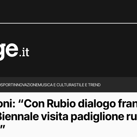
O
SPORT
INNOVAZIONE
MUSICA E CULTURA
STILE E TREND
i: “Con Rubio dialogo franc
a Biennale visita padiglione 
o”