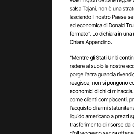
Washington detta le regole d
salsa Tajani, non è una strat
lasciando il nostro Paese sen
ed economica di Donald Tru
fermato". Lo dichiara in una
Chiara Appendino.
"Mentre gli Stati Uniti conti
radere al suolo le nostre ec
porge l'altra guancia riven
reagisce, non si pongono con
economici di chi ci minaccia
come clienti compiacenti, pr
l'acquisto di armi statuniten
liquido americano a prezzi s
trasferimento di risorse dai c
d'oltreoceano senza ottenere