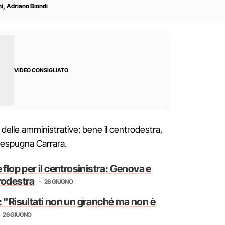
,
ni
Adriano Biondi
VIDEO CONSIGLIATO
a delle amministrative: bene il centrodestra,
 espugna Carrara.
 flop per il centrosinistra: Genova e
rodestra
26 GIUGNO
: "Risultati non un granché ma non è
26 GIUGNO