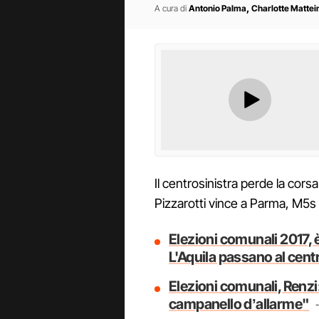
,
A cura di
Antonio Palma
Charlotte Mattei
Il centrosinistra perde la cors
Pizzarotti vince a Parma, M5s
Elezioni comunali 2017, è
L'Aquila passano al cent
Elezioni comunali, Renzi
campanello dʼallarme"