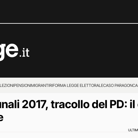
LEZIONI
PENSIONI
MIGRANTI
RIFORMA LEGGE ELETTORALE
CASO PARAGON
CA
ali 2017, tracollo del PD: i
e
ULTI