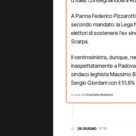
d'Italia, consegnandola a Rob
A Parma Federico Pizzarotti
secondo mandato: la Lega No
elettori di sostenere l'ex si
Scarpa.
Il centrosinistra, dunque, ne
inaspettatamente a Padova d
sindaco leghista Massimo Bit
Sergio Giordani con il 51,6%
A cura di
Charlotte Matteini
26 GIUGNO
07:53