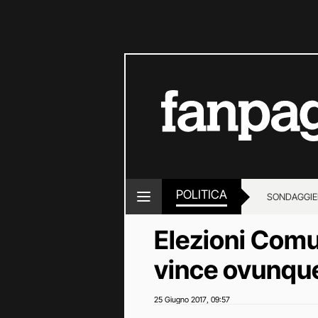
POLITICA
SONDAGGI
E
Elezioni Comun
vince ovunqu
25 Giugno 2017
09:57
,