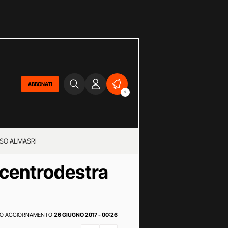
ABBONATI
2
SO ALMASRI
l centrodestra
MO AGGIORNAMENTO
26 GIUGNO 2017 - 00:26