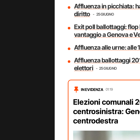
Affluenza in picchiata: 
diritto
25 GIUGNO
Exit poll ballottaggi: flo
vantaggio a Genova e V
Affluenza alle urne: alle
Affluenza ballottaggi 201
elettori
25 GIUGNO
IN EVIDENZA
01:19
Elezioni comunali 20
centrosinistra: Gen
centrodestra