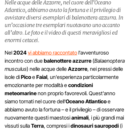
Nelle acque delle Azzorre, nel cuore dell’Oceano
Atlantico, abbiamo avuto la fortuna e il privilegio di
avvistare diversi esemplari di balenottera azzurra. In
un’occasione tre esemplari nuotavano uno accanto
all’altro. Le foto e il video di questi meravigliosi ed
enormi cetacei.
Nel
2024
vi abbiamo raccontato
l'avventuroso
incontro con due
balenottere azzurre
(
Balaenoptera
musculus
) nelle acque delle
Azzorre
, nei pressi delle
isole di
Pico
e
Faial
, un'esperienza particolarmente
emozionante per modalità e
condizioni
meteomarine
non proprio favorevoli. Quest'anno
siamo tornati nel cuore dell'
Oceano Atlantico
e
abbiamo avuto la fortuna – e il privilegio – di osservare
nuovamente questi maestosi
animali
, i più grandi mai
vissuti sulla
Terra
, compresi i
dinosauri sauropodi
(i