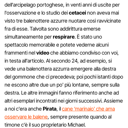
dell'arcipelago portoghese, in venti anni di uscite per
l'osservazione e lo studio dei
cetacei
non aveva mai
visto tre balenottere azzurre nuotare così ravvicinate
fra di esse. Talvolta sono addirittura emerse
simultaneamente per
respirare
. È stato uno
spettacolo memorabile e potete vederne alcuni
frammenti nel
video
che abbiamo condiviso con voi,
in testa all'articolo. Al secondo 24, ad esempio, si
vede una balenottera azzurra emergere alla destra
del gommone che ci precedeva; poi pochi istanti dopo
ne escono altre due un po' più lontane, sempre sulla
destra. Le altre immagini fanno riferimento anche ad
altri esemplari incontrati nei giorni successivi. Assieme
a noi c'era anche
Pirata
, il
cane ‘marinaio' che ama
osservare le balene
, sempre presente quando al
timone c'è il suo proprietario Michael.