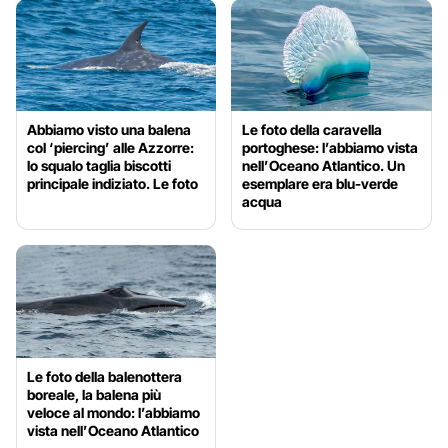
Abbiamo visto una balena
Le foto della caravella
col ‘piercing’ alle Azzorre:
portoghese: l’abbiamo vista
lo squalo taglia biscotti
nell’Oceano Atlantico. Un
principale indiziato. Le foto
esemplare era blu-verde
acqua
Le foto della balenottera
boreale, la balena più
veloce al mondo: l’abbiamo
vista nell’Oceano Atlantico