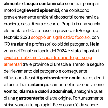
alimenti
e l'
acqua contaminata
sono tra i principali
motori degli
eventi epidemici
, che colpiscono
prevalentemente ambienti circoscritti come navi da
crociera, casa di cura e scuole. Proprio in una scuola
elementare di Castenaso, in provincia di Bologna, a
febbraio 2023
scoppiò un significativo focolaio
, con
170 tra alunni e professori colpiti dal patogeno. Nella
zona del Tonale ad aprile del 2024 è stato imposto il
divieto di utilizzare l'acqua di rubinetto per scopi
alimentari
tra le province di Brescia e Trento, a seguito
del rilevamento del patogeno e conseguente
diffusione di casi di
gastroenterite acuta
tra residenti
e turisti. Tra i
sintomi
più comuni dell'infezione vi sono
vomito
,
diarrea
e
dolori addominali
, analoghi a quelli
di una
gastroenterite
di altra origine. Fortunatamente
si risolvono in tempi rapidi. Ecco cosa c'è da sapere