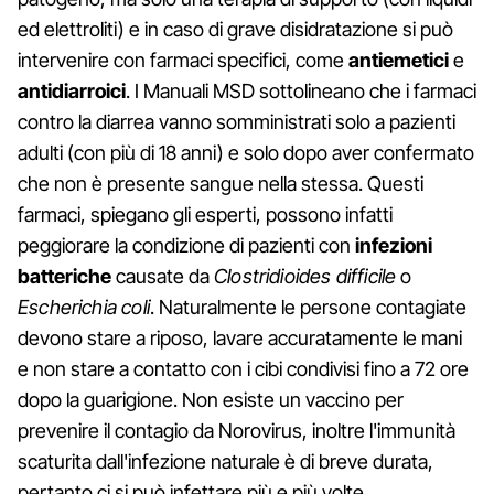
ed elettroliti) e in caso di grave disidratazione si può
intervenire con farmaci specifici, come
antiemetici
e
antidiarroici
. I Manuali MSD sottolineano che i farmaci
contro la diarrea vanno somministrati solo a pazienti
adulti (con più di 18 anni) e solo dopo aver confermato
che non è presente sangue nella stessa. Questi
farmaci, spiegano gli esperti, possono infatti
peggiorare la condizione di pazienti con
infezioni
batteriche
causate da
Clostridioides difficile
o
Escherichia coli
. Naturalmente le persone contagiate
devono stare a riposo, lavare accuratamente le mani
e non stare a contatto con i cibi condivisi fino a 72 ore
dopo la guarigione. Non esiste un vaccino per
prevenire il contagio da Norovirus, inoltre l'immunità
scaturita dall'infezione naturale è di breve durata,
pertanto ci si può infettare più e più volte.