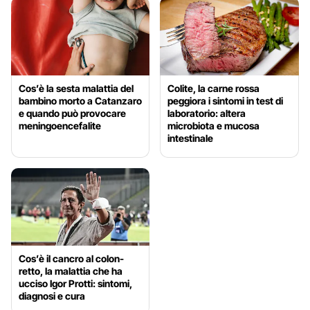
Cos’è la sesta malattia del
Colite, la carne rossa
bambino morto a Catanzaro
peggiora i sintomi in test di
e quando può provocare
laboratorio: altera
meningoencefalite
microbiota e mucosa
intestinale
Cos’è il cancro al colon-
retto, la malattia che ha
ucciso Igor Protti: sintomi,
diagnosi e cura