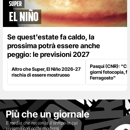
Super
El Niño
Se quest'estate fa caldo, la
prossima potrà essere anche
peggio: le previsioni 2027
Pasqui (CNR): “Ci
Altro che Super, El Niño 2026-27
giorni fotocopia, fo
rischia di essere mostruoso
Ferragosto”
Più che un giornale
Il media che racconta il tempo in cui
viviamo con occhi moderni