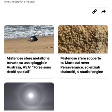
SCIENZE
SPAZIO E TEMPO
Misteriose sfere metalliche
Misteriose sfere scoperte
trovate su una spiaggia in
su Marte dal rover
Australia, ASA: “Forse sono
Perseverance: scienziati
detriti spaziali”
sbalorditi, si studia l’origine