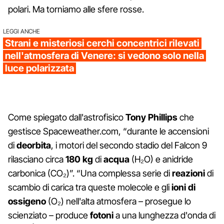
polari. Ma torniamo alle sfere rosse.
LEGGI ANCHE
Strani e misteriosi cerchi concentrici rilevati
nell'atmosfera di Venere: si vedono solo nella
luce polarizzata
Come spiegato dall'astrofisico
Tony Phillips
che
gestisce Spaceweather.com, “durante le accensioni
di
deorbita
, i motori del secondo stadio del Falcon 9
rilasciano circa
180 kg
di
acqua
(H₂O) e anidride
carbonica (CO₂)”. “Una complessa serie di
reazioni
di
scambio di carica tra queste molecole e gli
ioni di
ossigeno
(O₂) nell'alta atmosfera – prosegue lo
scienziato – produce
fotoni
a una lunghezza d'onda di