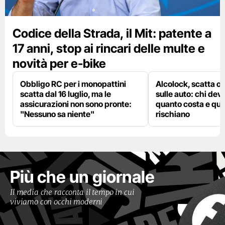
Codice della Strada, il Mit: patente a
17 anni, stop ai rincari delle multe e
novità per e-bike
Obbligo RC per i monopattini
Alcolock, scatta og
scatta dal 16 luglio, ma le
sulle auto: chi deve
assicurazioni non sono pronte:
quanto costa e qual
"Nessuno sa niente"
rischiano
Più che un giornale
Il media che racconta il tempo in cui
viviamo con occhi moderni