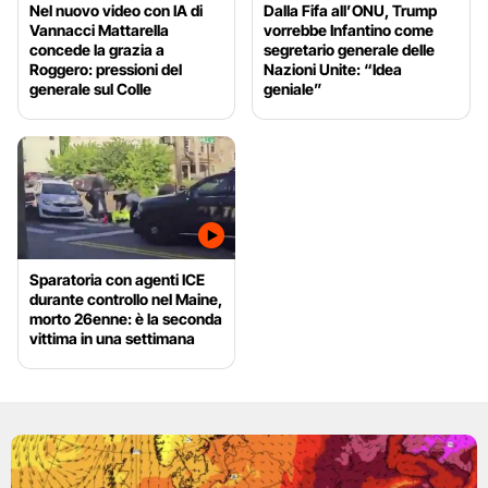
Nel nuovo video con IA di
Dalla Fifa all’ONU, Trump
Vannacci Mattarella
vorrebbe Infantino come
concede la grazia a
segretario generale delle
Roggero: pressioni del
Nazioni Unite: “Idea
generale sul Colle
geniale”
Sparatoria con agenti ICE
durante controllo nel Maine,
morto 26enne: è la seconda
vittima in una settimana