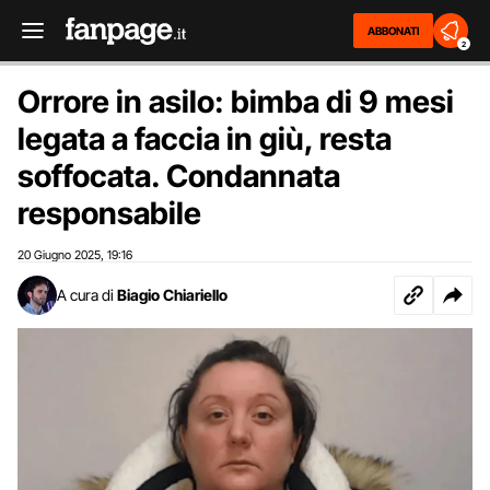
ABBONATI
2
Orrore in asilo: bimba di 9 mesi
legata a faccia in giù, resta
soffocata. Condannata
responsabile
20 Giugno 2025
19:16
,
A cura di
Biagio Chiariello